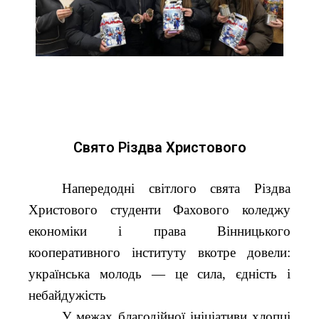
Свято Різдва Христового
Напередодні світлого свята Різдва
Христового студенти Фахового коледжу
економіки і права Вінницького
кооперативного інституту вкотре довели:
українська молодь — це сила, єдність і
небайдужість
У межах благодійної ініціативи хлопці