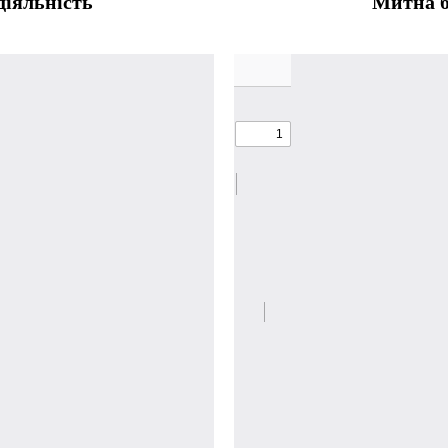
діяльність
Митна б