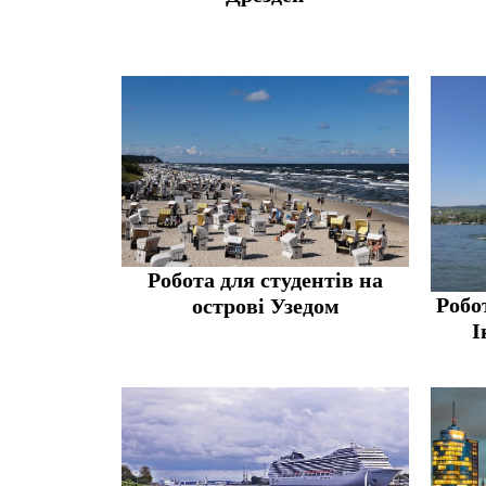
Робота для студентів на
Робот
острові Узедом
І