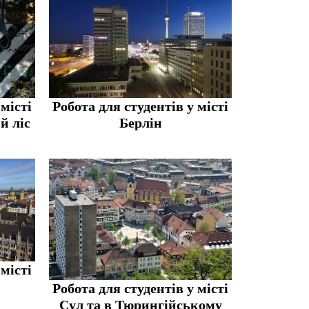
 місті
Робота для студентів у місті
й ліс
Берлін
 місті
Робота для студентів у місті
Сул та в Тюрингійському