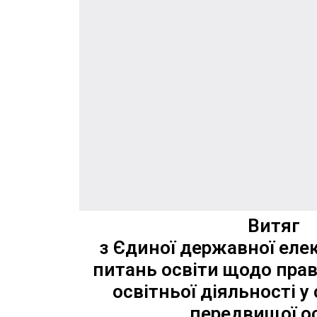
Витяг
з Єдиної державної елек
питань освіти щодо пра
освітньої діяльності у
передвищої о