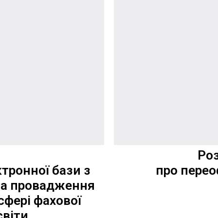
Ро
тронної бази з
про перео
ва провадження
 сфері фахової
світи