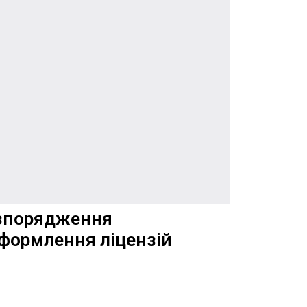
зпорядження
формлення ліцензій