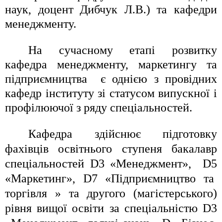
наук, доцент Дибчук Л.В.) та кафедри
менеджменту.
На сучасному етапі розвитку
кафедра менеджменту, маркетингу та
підприємництва є однією з провідних
кафедр інституту зі статусом випускної і
профілюючої з ряду спеціальностей.
Кафедра здійснює підготовку
фахівців освітнього ступеня бакалавр
спеціальностей
D
3 «Менеджмент»,
D
5
«Маркетинг»,
D
7 «Підприємництво та
торгівля » та другого
(магістерського)
рівня вищої освіти за спеціальністю
D
3